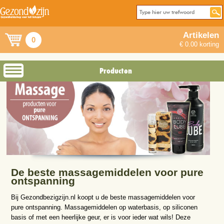
Artikelen
0
€ 0.00 korting
Producten
De beste massagemiddelen voor pure
ontspanning
Bij Gezondbezigzijn.nl koopt u de beste massagemiddelen voor
pure ontspanning. Massagemiddelen op waterbasis, op siliconen
basis of met een heerlijke geur, er is voor ieder wat wils! Deze