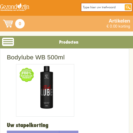
Artikelen
0
€ 0.00 korting
Producten
Bodylube WB 500ml
Uw stapelkorting