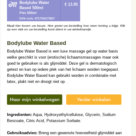
Bodylube Water
€ 13.95
Based 500ml
Fles 500ml
EAN code: 8717344173827
Maak hier boven uw keuze. Hoe groter uw bestelling hoe meer korting u krijgt. Klik
op een vlak en uw bestelling komt direct in uw winkelmandje.
Bodylube Water Based
Bodylube Water Based is een luxe massage gel op water basis
welke geschikt is voor (erotische) lichaamsmassages maar ook
goed te gebruiken is als glijmiddel. Deze gel is dermatologisch
getest en kan op iedere plek van het lichaam worden toegepast.
Bodylube Water Based kan gebruikt worden in combinatie met
latex, plakt niet en droogt niet op.
Ingredienten:
Aqua, Hydroxyethylcellulose, Glycerin, Sodium
Benzoate, Citric Acid, Potassium Sorbate.
Gebruiksadvies:
Breng een gewenste hoeveelheid glijmiddel aan