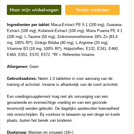
Ingredienten per tablet:
Maca-Extract PE 5:1 (100 mg), Guarana-
Extract (100 mg), Kolanoot-Extract (100 mg), Muira Puama PE 4:1
(100 mg), L-Taurine (50 mg), Zinkmonomethionine 18% Zn (83,4
mg, 100% RI*), Ginkgo Biloba (40 mg), L-Arginine (20 mg),
Vitamine B3 (18 mg, 100% RI*). Hulpstoffen: E132, E341, E460,
E464, E551, E570, E572. *RI = Referentie Inname.
Allergenen:
Geen
Gebruiksadvies:
Neem 1-3 tabletten in voor aanvang van de
training of activiteit. Inname is afhankelijk van de soort activiteit.
Een voedingssupplement mag niet als vervanging van een
gevarieerde en evenwichtige voeding en van een gezonde
levensstijl worden gebruikt. De dagelijks aanbevolen hoeveelheid
niet overschrijden. Bij voorkeur te bewaren op een droge en koele
plaats, buiten het bereik van kinderen.
Doelgroep:
Mannen en vrouwen (18+)