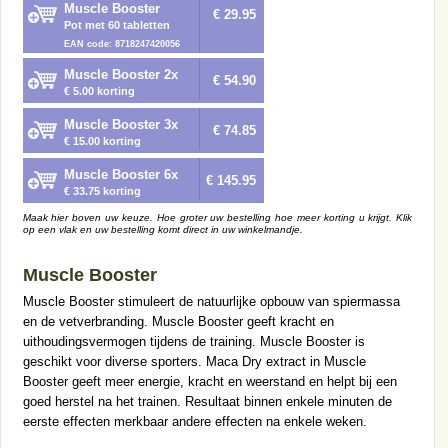
Muscle Booster
€ 29.95
Pot met 60 tabletten
EAN code: 8718247420056
Muscle Booster 2x
€ 54.90
€ 5.00 korting
Muscle Booster 3x
€ 74.85
€ 15.00 korting
Muscle Booster 6x
€ 145.95
€ 33.75 korting
Maak hier boven uw keuze. Hoe groter uw bestelling hoe meer korting u krijgt. Klik
op een vlak en uw bestelling komt direct in uw winkelmandje.
Muscle Booster
Muscle Booster stimuleert de natuurlijke opbouw van spiermassa
en de vetverbranding. Muscle Booster geeft kracht en
uithoudingsvermogen tijdens de training. Muscle Booster is
geschikt voor diverse sporters. Maca Dry extract in Muscle
Booster geeft meer energie, kracht en weerstand en helpt bij een
goed herstel na het trainen. Resultaat binnen enkele minuten de
eerste effecten merkbaar andere effecten na enkele weken.