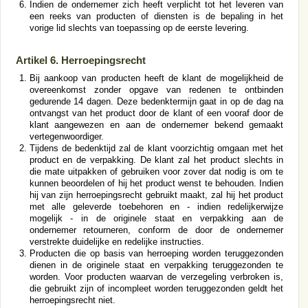
Indien de ondernemer zich heeft verplicht tot het leveren van
een reeks van producten of diensten is de bepaling in het
vorige lid slechts van toepassing op de eerste levering.
Artikel 6. Herroepingsrecht
Bij aankoop van producten heeft de klant de mogelijkheid de
overeenkomst zonder opgave van redenen te ontbinden
gedurende 14 dagen. Deze bedenktermijn gaat in op de dag na
ontvangst van het product door de klant of een vooraf door de
klant aangewezen en aan de ondernemer bekend gemaakt
vertegenwoordiger.
Tijdens de bedenktijd zal de klant voorzichtig omgaan met het
product en de verpakking. De klant zal het product slechts in
die mate uitpakken of gebruiken voor zover dat nodig is om te
kunnen beoordelen of hij het product wenst te behouden. Indien
hij van zijn herroepingsrecht gebruikt maakt, zal hij het product
met alle geleverde toebehoren en - indien redelijkerwijze
mogelijk - in de originele staat en verpakking aan de
ondernemer retourneren, conform de door de ondernemer
verstrekte duidelijke en redelijke instructies.
Producten die op basis van herroeping worden teruggezonden
dienen in de originele staat en verpakking teruggezonden te
worden. Voor producten waarvan de verzegeling verbroken is,
die gebruikt zijn of incompleet worden teruggezonden geldt het
herroepingsrecht niet.