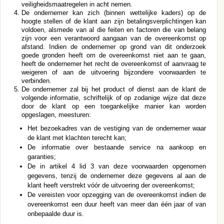
veiligheidsmaatregelen in acht nemen.
De ondernemer kan zich (binnen wettelijke kaders) op de
hoogte stellen of de klant aan zijn betalingsverplichtingen kan
voldoen, alsmede van al die feiten en factoren die van belang
zijn voor een verantwoord aangaan van de overeenkomst op
afstand. Indien de ondernemer op grond van dit onderzoek
goede gronden heeft om de overeenkomst niet aan te gaan,
heeft de ondernemer het recht de overeenkomst of aanvraag te
weigeren of aan de uitvoering bijzondere voorwaarden te
verbinden.
De ondernemer zal bij het product of dienst aan de klant de
volgende informatie, schriftelijk of op zodanige wijze dat deze
door de klant op een toegankelijke manier kan worden
opgeslagen, meesturen:
Het bezoekadres van de vestiging van de ondernemer waar
de klant met klachten terecht kan;
De informatie over bestaande service na aankoop en
garanties;
De in artikel 4 lid 3 van deze voorwaarden opgenomen
gegevens, tenzij de ondernemer deze gegevens al aan de
klant heeft verstrekt vóór de uitvoering der overeenkomst;
De vereisten voor opzegging van de overeenkomst indien de
overeenkomst een duur heeft van meer dan één jaar of van
onbepaalde duur is.