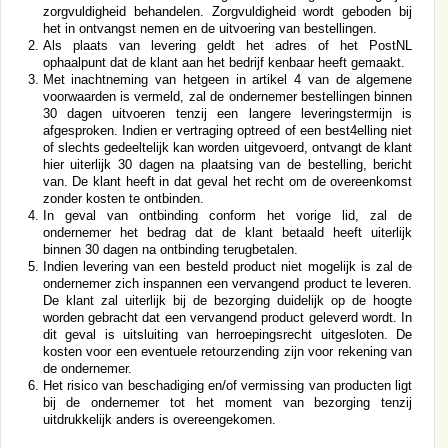
zorgvuldigheid behandelen. Zorgvuldigheid wordt geboden bij
het in ontvangst nemen en de uitvoering van bestellingen.
Als plaats van levering geldt het adres of het PostNL
ophaalpunt dat de klant aan het bedrijf kenbaar heeft gemaakt.
Met inachtneming van hetgeen in artikel 4 van de algemene
voorwaarden is vermeld, zal de ondernemer bestellingen binnen
30 dagen uitvoeren tenzij een langere leveringstermijn is
afgesproken. Indien er vertraging optreed of een best4elling niet
of slechts gedeeltelijk kan worden uitgevoerd, ontvangt de klant
hier uiterlijk 30 dagen na plaatsing van de bestelling, bericht
van. De klant heeft in dat geval het recht om de overeenkomst
zonder kosten te ontbinden.
In geval van ontbinding conform het vorige lid, zal de
ondernemer het bedrag dat de klant betaald heeft uiterlijk
binnen 30 dagen na ontbinding terugbetalen.
Indien levering van een besteld product niet mogelijk is zal de
ondernemer zich inspannen een vervangend product te leveren.
De klant zal uiterlijk bij de bezorging duidelijk op de hoogte
worden gebracht dat een vervangend product geleverd wordt. In
dit geval is uitsluiting van herroepingsrecht uitgesloten. De
kosten voor een eventuele retourzending zijn voor rekening van
de ondernemer.
Het risico van beschadiging en/of vermissing van producten ligt
bij de ondernemer tot het moment van bezorging tenzij
uitdrukkelijk anders is overeengekomen.