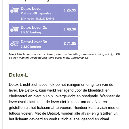
Detox-Lever
€ 26.95
Pot met 60 capsules
EAN code: 8718247420742
Detox-Lever 2x
€ 48.90
€ 5.00 korting
Detox-Lever 3x
€ 71.95
€ 8.90 korting
Maak hier boven uw keuze. Hoe groter uw bestelling hoe meer korting u krijgt. Klik
op een vlak en uw bestelling komt direct in uw winkelmandje.
Detox-L
Detox-L richt zich specifiek op het reinigen en ontgiften van de
lever. De Detox-L kuur werkt verlagend voor de bloeddruk en
cholesterol en biedt hulp bij overgewicht en obstipatie. Wanneer de
lever overbelast is, is de lever niet in staat om de afval- en
gifstoffen uit het lichaam af te voeren. Hierdoor kunt u zich moe en
futloos voelen. Met de Detox-L worden alle afval- en gifstoffen uit
het lichaam gevoerd en voelt u zich al snel gezond en vitaal.