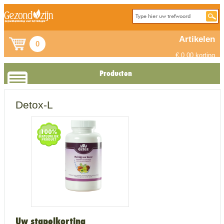
Artikelen
0
€ 0.00 korting
Producten
Detox-L
Uw stapelkorting