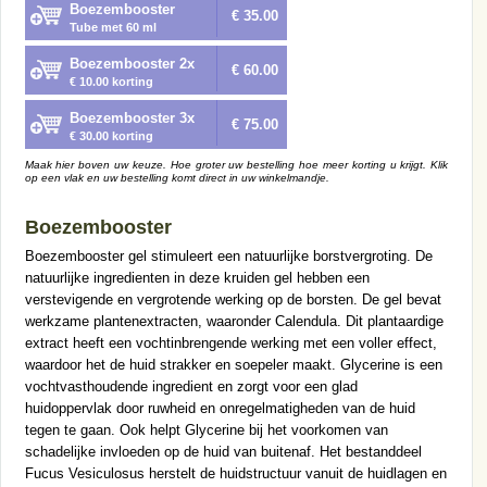
Boezembooster
€ 35.00
Tube met 60 ml
Boezembooster 2x
€ 60.00
€ 10.00 korting
Boezembooster 3x
€ 75.00
€ 30.00 korting
Maak hier boven uw keuze. Hoe groter uw bestelling hoe meer korting u krijgt. Klik
op een vlak en uw bestelling komt direct in uw winkelmandje.
Boezembooster
Boezembooster gel stimuleert een natuurlijke borstvergroting. De
natuurlijke ingredienten in deze kruiden gel hebben een
verstevigende en vergrotende werking op de borsten. De gel bevat
werkzame plantenextracten, waaronder Calendula. Dit plantaardige
extract heeft een vochtinbrengende werking met een voller effect,
waardoor het de huid strakker en soepeler maakt. Glycerine is een
vochtvasthoudende ingredient en zorgt voor een glad
huidoppervlak door ruwheid en onregelmatigheden van de huid
tegen te gaan. Ook helpt Glycerine bij het voorkomen van
schadelijke invloeden op de huid van buitenaf. Het bestanddeel
Fucus Vesiculosus herstelt de huidstructuur vanuit de huidlagen en