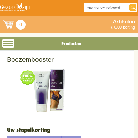
Artikelen
0
€ 0.00 korting
Producten
Boezembooster
Uw stapelkorting