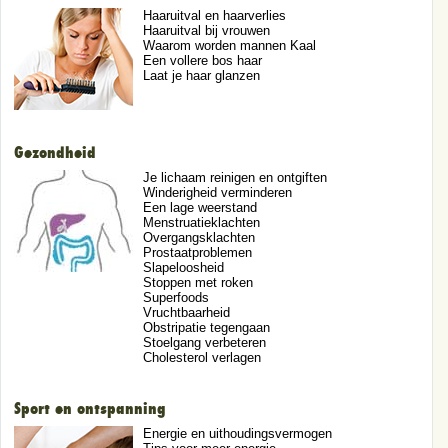
Haaruitval en haarverlies
Haaruitval bij vrouwen
Waarom worden mannen Kaal
Een vollere bos haar
Laat je haar glanzen
Gezondheid
Je lichaam reinigen en ontgiften
Winderigheid verminderen
Een lage weerstand
Menstruatieklachten
Overgangsklachten
Prostaatproblemen
Slapeloosheid
Stoppen met roken
Superfoods
Vruchtbaarheid
Obstripatie tegengaan
Stoelgang verbeteren
Cholesterol verlagen
Sport en ontspanning
Energie en uithoudingsvermogen