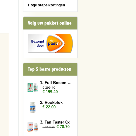
Hoge stapelkortingen
Volg uw pakket online
Top 5 beste producten
1. Full Bosom 12x
€ 299.40
€ 199.40
2. Rookblok
€ 22.00
3. Tan Faster 6x
€ 78.70
€ 113.70