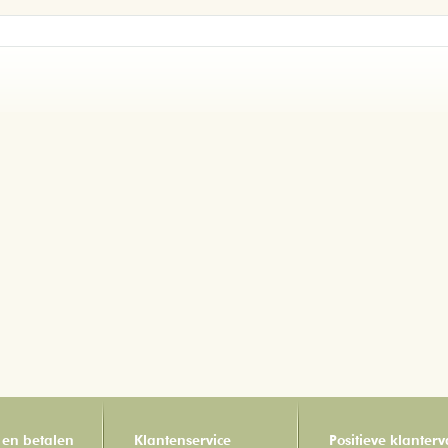
 en betalen
Klantenservice
Positieve klanter