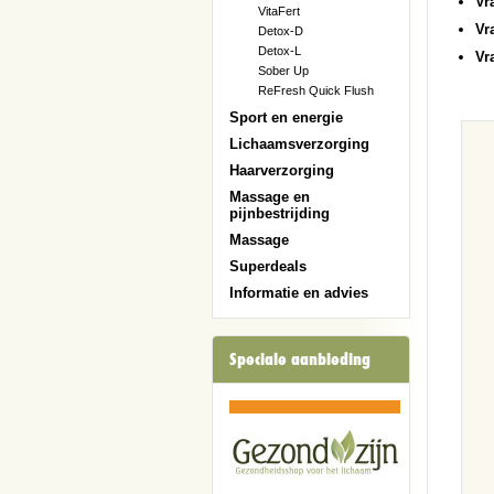
Vr
VitaFert
Vr
Detox-D
Detox-L
Vr
Sober Up
ReFresh Quick Flush
Sport en energie
Lichaamsverzorging
Haarverzorging
Massage en
pijnbestrijding
Massage
Superdeals
Informatie en advies
Speciale aanbieding