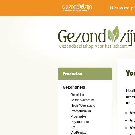
Nieuwste p
Ve
Producten
Gezondheid
Heef
Rookblok
uw vr
Beste Nachtrust
met 
Hoge Weerstand
Prostaformula
Vr
ProstaatFit
Vr
Phytofemme
KG-2
Vr
VitaProsta