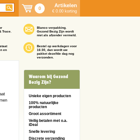
Artikelen
0
€ 0.00 korting
or
Blanco verpakking.
& Trace.
Gezond Bezig Zijn wordt
niet als afzender vermeld.
staat
Bestel op werkdagen voor
en en
16:30, dan wordt uw
pakket dezelfde dag nog
verzonden.
Waarom bij Gezond
Bezig Zijn?
aat
Unieke eigen producten
emen
100% natuurlijke
producten
Groot assortiment
Veilig betalen met o.a.
iDeal
Snelle levering
Discrete verzending