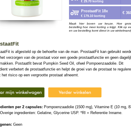
€ 29.70 korting
ProstaatFit 18x
€ 36
€ 179.10 korting
Maak hier boven uw keuze. Hoe grot
bestelling hoe meer korting u krijgt. Klik op e
en uw bestelling komt direct in uw winkelmand
staatFit
aatFit is afgesteld op de behoefte van de man. ProstaatFit kan gebruikt word
het verzorgen van de prostaat voor een goede prostaatfunctie en geen dageli
makken. Postaatfit bevat Pumpkin Seed Oil, ofwel Pompoenzaadolie. Dit
dient verbetert de prostaatfunctie en helpt de groei van de prostaat te reguler
 het risico op een vergrootte prostaat afneemt.
edienten per 2 capsules:
Pompoenzaadolie (1500 mg), Vitamine E (10 mg, 
 Overige ingredienten: Gelatine, Glycerine USP. *RI = Referentie Inname.
rgenen:
Geen