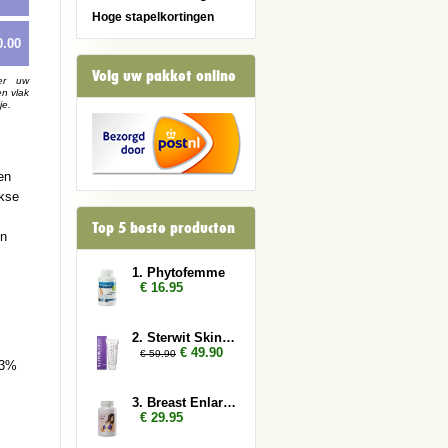
Hoge stapelkortingen
0.00
Volg uw pakket online
er uw
en vlak
je.
en
jkse
Top 5 beste producten
en
1. Phytofemme
€ 16.95
2. Sterwit Skin 2x
€ 49.90
€ 59.90
83%
3. Breast Enlarger
€ 29.95