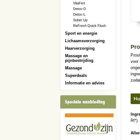
VitaFert
Detox-D
Detox-L
Sober Up
ReFresh Quick Flush
Sport en energie
Lichaamsverzorging
Pro
Haarverzorging
Prost
Massage en
pijnbestrijding
voor 
onge
Massage
ingre
Superdeals
zodat
Informatie en advies
Speciale aanbieding
Ingr
RI*).
Alle