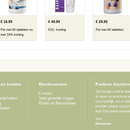
€ 16.95
€ 49.90
€ 29.95
Pot met 60 tabletten nu
€10,- korting
Pot met 60 tabletten
met 10% korting
 en betalen
Klantenservice
Positieve klanter
'Op Google zocht ik na
Contact
Ik kwam zo terecht op ge
elijkheden
Veel gestelde vragen
overzichtelijk, net en be
g
Ruilen en Retourneren
bestellen gingen erg gem
phalen
huis! Een goede webwink
Vera
Disclaimer