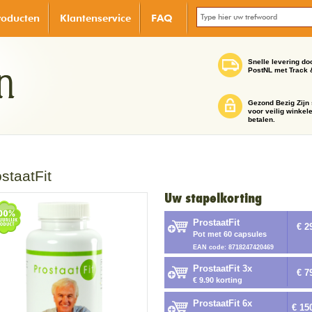
roducten
Klantenservice
FAQ
Snelle levering do
PostNL met Track 
Gezond Bezig Zijn 
voor veilig winkel
betalen.
staatFit
Uw stapelkorting
ProstaatFit
€ 2
Pot met 60 capsules
EAN code: 8718247420469
ProstaatFit 3x
€ 7
€ 9.90 korting
ProstaatFit 6x
€ 15