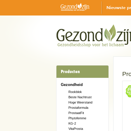
Nieuwste p
Producten
Pro
Gezondheid
Rookblok
Beste Nachtrust
Hoge Weerstand
Prostaformula
ProstaatFit
Phytofemme
KG-2
VitaProsta