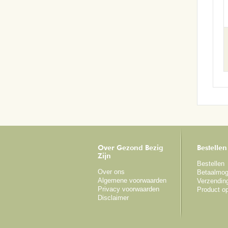
Over Gezond Bezig
Bestellen
Zijn
Bestellen
Over ons
Betaalmog
Algemene voorwaarden
Verzendin
Privacy voorwaarden
Product o
Disclaimer