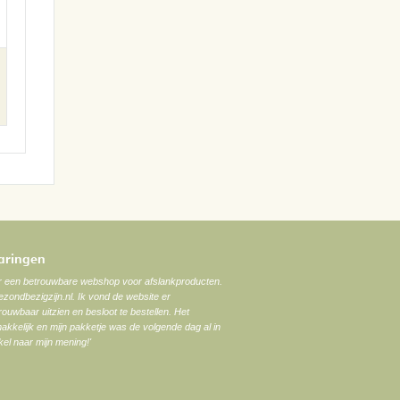
varingen
ar een betrouwbare webshop voor afslankproducten.
zondbezigzijn.nl. Ik vond de website er
trouwbaar uitzien en besloot te bestellen. Het
akkelijk en mijn pakketje was de volgende dag al in
el naar mijn mening!'