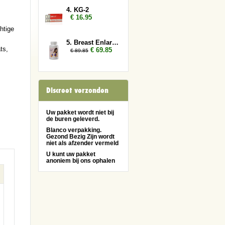
4. KG-2
€ 16.95
htige
5. Breast Enlarger 3x
ts,
€ 69.85
€ 89.85
Discreet verzonden
Uw pakket wordt niet bij
de buren geleverd.
Blanco verpakking.
Gezond Bezig Zijn wordt
niet als afzender vermeld
U kunt uw pakket
anoniem bij ons ophalen