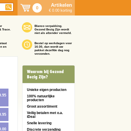
Artikelen
0
€ 0.00 korting
or
Blanco verpakking.
& Trace.
Gezond Bezig Zijn wordt
niet als afzender vermeld.
staat
Bestel op werkdagen voor
en en
16:30, dan wordt uw
pakket dezelfde dag nog
verzonden.
Waarom bij Gezond
Bezig Zijn?
Unieke eigen producten
9.95
100% natuurlijke
producten
Groot assortiment
Veilig betalen met o.a.
9.95
iDeal
Snelle levering
0.00
Discrete verzending