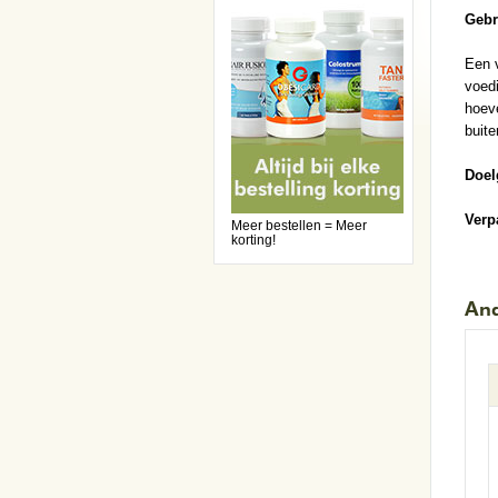
Gebr
Een 
voedi
hoeve
buite
Doel
Verp
Meer bestellen = Meer
korting!
And